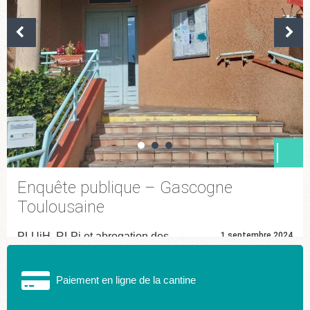
L
A
Enquête publique – Gascogne
Toulousaine
PLUiH, RLPi et abrogation des
1 septembre 2024
cartes communales – Démarrage de l’enquête publique
...
Paiement en ligne de la cantine